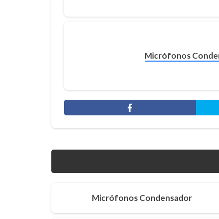
Micrófonos Conde
Micrófonos Condensador