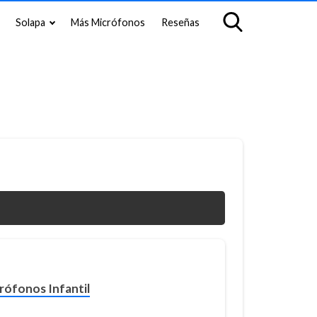
Solapa
Más Micrófonos
Reseñas
rófonos Infantil