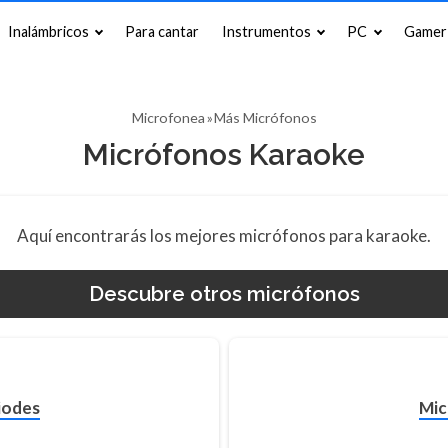
Inalámbricos
Para cantar
Instrumentos
PC
Gamer
Microfonea
Más Micrófonos
Micrófonos Karaoke
Aquí encontrarás los mejores micrófonos para karaoke.
Descubre otros micrófonos
iodes
Mic