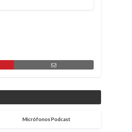
Micrófonos Podcast